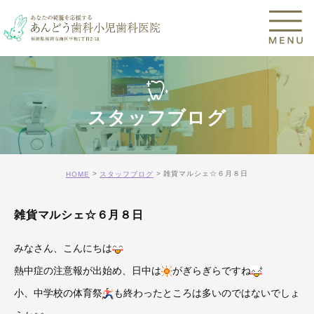
スタッフブログ
雑貨マルシェ☆６月８日
HOME
スタッフブログ
雑貨マルシェ☆６月８日
みなさん、こんにちは
熱中症の注意報が出始め、日中は
がぎらぎらですね
小、中学校の体育祭
も終わったところは多いのではないでしょ