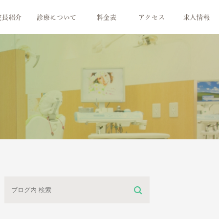
院長紹介
診療について
料金表
アクセス
求人情報
治療の流れ
気持ちいい！お口のメンテナンス
歯周病治療
お子さまの未来のために
白い歯のために
素敵な笑顔のために
より快適な義歯に
ミニ情報