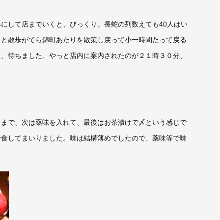
みにして店までいくと、びっくり。長蛇の列数えても
40
人はい
っと散歩がてら錦町あたりを散策し戻って小一時間たって戻る
た、待ちました、やっと店内に案内されたのが２１時３０分、
ままで、次は薬味を入れて、最後はお茶漬けで〆という感じで
で食してまいりました。味は結構薄めでしたので、薬味等で味