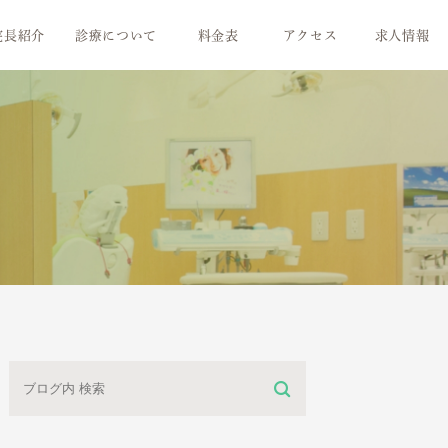
院長紹介
診療について
料金表
アクセス
求人情報
治療の流れ
気持ちいい！お口のメンテナンス
歯周病治療
お子さまの未来のために
白い歯のために
素敵な笑顔のために
より快適な義歯に
ミニ情報