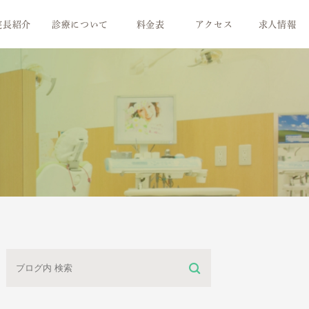
院長紹介
診療について
料金表
アクセス
求人情報
治療の流れ
気持ちいい！お口のメンテナンス
歯周病治療
お子さまの未来のために
白い歯のために
素敵な笑顔のために
より快適な義歯に
ミニ情報