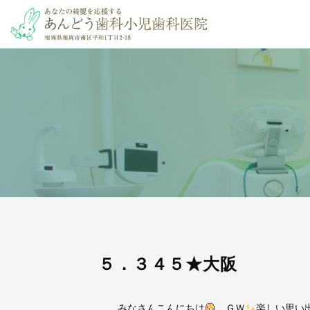
５．３４５★大阪
みなさんこんにちは
ＧＷ
楽しい思い