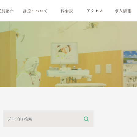
院長紹介
診療について
料金表
アクセス
求人情報
治療の流れ
気持ちいい！お口のメンテナンス
歯周病治療
お子さまの未来のために
白い歯のために
素敵な笑顔のために
より快適な義歯に
ミニ情報